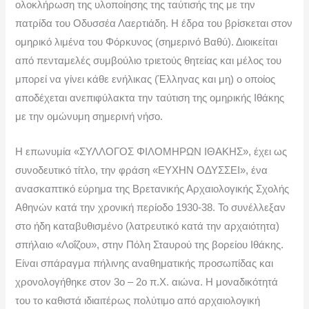
ν
ολοκλήρωση της υλοποίησης της ταύτισής της με την
πατρίδα του Οδυσσέα Λαερτιάδη. Η έδρα του βρίσκεται στον
ομηρικό λιμένα του Φόρκυνος (σημερινό Βαθύ). Διοικείται
από πενταμελές συμβούλιο τριετούς θητείας και μέλος του
μπορεί να γίνει κάθε ενήλικας (Έλληνας και μη) ο οποίος
αποδέχεται ανεπιφύλακτα την ταύτιση της ομηρικής Ιθάκης
με την ομώνυμη σημερινή νήσο.
Η επωνυμία «ΣΥΛΛΟΓΟΣ ΦΙΛΟΜΗΡΩΝ ΙΘΑΚΗΣ», έχει ως
συνοδευτικό τίτλο, την φράση «ΕΥΧΗΝ ΟΔΥΣΣΕΙ», ένα
ανασκαπτικό εύρημα της Βρετανικής Αρχαιολογικής Σχολής
Αθηνών κατά την χρονική περίοδο 1930-38. Το συνέλλεξαν
στο ήδη καταβυθισμένο (λατρευτικό κατά την αρχαιότητα)
σπήλαιο «Λοΐζου», στην Πόλη Σταυρού της βορείου Ιθάκης.
Είναι σπάραγμα πήλινης αναθηματικής προσωπίδας και
χρονολογήθηκε στον 3ο – 2ο π.Χ. αιώνα. Η μοναδικότητά
του το καθιστά ιδιαιτέρως πολύτιμο από αρχαιολογική