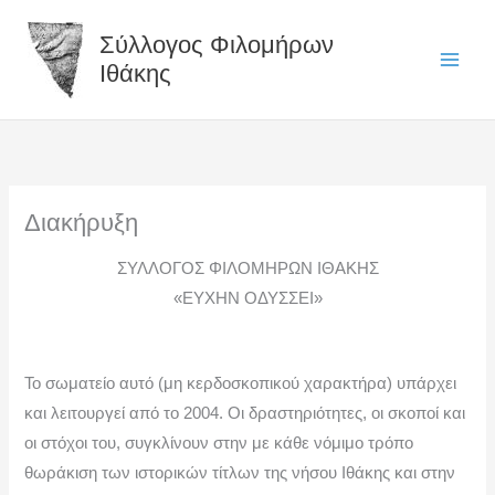
Μετάβαση
Κ
Ά
Σύλλογος Φιλομήρων
στο
α
ρ
Ιθάκης
περιεχόμενο
τ
θ
η
ρ
γ
α
ο
κ
ρ
α
Διακήρυξη
ί
τ
ΣΥΛΛΟΓΟΣ ΦΙΛΟΜΗΡΩΝ ΙΘΑΚΗΣ
ε
ά
«ΕΥΧΗΝ ΟΔΥΣΣΕΙ»
ς
έ
ά
τ
ρ
ο
Το σωματείο αυτό (μη κερδοσκοπικού χαρακτήρα) υπάρχει
θ
ς
και λειτουργεί από το 2004. Οι δραστηριότητες, οι σκοποί και
ρ
οι στόχοι του, συγκλίνουν στην με κάθε νόμιμο τρόπο
ω
θωράκιση των ιστορικών τίτλων της νήσου Ιθάκης και στην