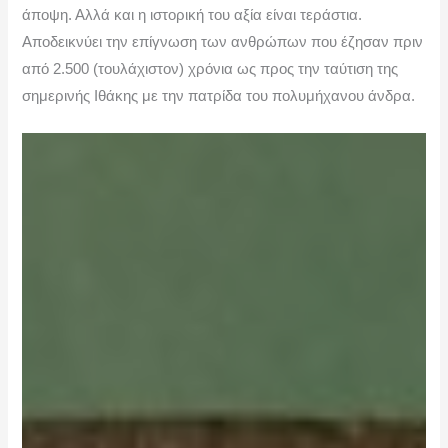
άποψη. Αλλά και η ιστορική του αξία είναι τεράστια.
Αποδεικνύει την επίγνωση των ανθρώπων που έζησαν πριν
από 2.500 (τουλάχιστον) χρόνια ως προς την ταύτιση της
σημερινής Ιθάκης με την πατρίδα του πολυμήχανου άνδρα.