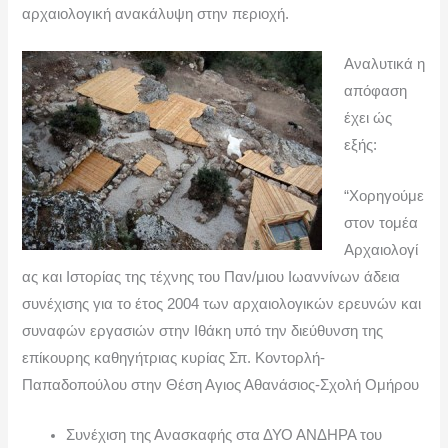
ν
αρχαιολογική ανακάλυψη στην περιοχή.
Αναλυτικά η
απόφαση
έχει ώς
εξής:
“Χορηγούμε
στον τομέα
Αρχαιολογί
ας και Ιστορίας της τέχνης του Παν/μιου Ιωαννίνων άδεια
συνέχισης για το έτος 2004 των αρχαιολογικών ερευνών και
συναφών εργασιών στην Ιθάκη υπό την διεύθυνση της
επίκουρης καθηγήτριας κυρίας Σπ. Κοντορλή-
Παπαδοπούλου στην Θέση Αγιος Αθανάσιος-Σχολή Ομήρου
Συνέχιση της Ανασκαφής στα ΔΥΟ ΑΝΔΗΡΑ του