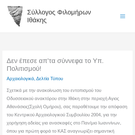
Μετάβαση
Κ
Ά
Σύλλογος Φιλομήρων
στο
α
ρ
Ιθάκης
περιεχόμενο
τ
θ
η
ρ
γ
α
ο
κ
ρ
α
Δεν έπεσε απ’τα σύννεφα το Υπ.
ί
τ
Πολιτισμού!
ε
ά
Αρχαιολογικά
,
Δελτία Τύπου
ς
έ
Σχετικά με την ανακοίνωση του εντοπισμού του
ά
τ
Οδυσσειακού ανακτόρου στην Ιθάκη στην περιοχή Αγιος
ρ
ο
Αθανάσιος(Σχολή Ομήρου), σας παραθέτουμε την απόφαση
θ
ς
του Κεντρικού Αρχαιολογικού Συμβουλίου 2004, για την
ρ
χορήγηση αδείας για ανασκαφές στο Παν/μιο Ιωαννίνων,
ω
όπου για πρώτη φορά το ΚΑΣ αναγνωρίζει σημαντική