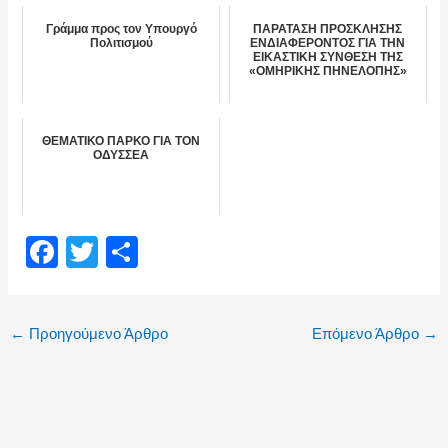
Γράμμα προς τον Υπουργό
ΠΑΡΑΤΑΣΗ ΠΡΟΣΚΛΗΣΗΣ
Πολιτισμού
ΕΝΔΙΑΦΕΡΟΝΤΟΣ ΓΙΑ ΤΗΝ
ΕΙΚΑΣΤΙΚΗ ΣΥΝΘΕΣΗ ΤΗΣ
«ΟΜΗΡΙΚΗΣ ΠΗΝΕΛΟΠΗΣ»
ΘΕΜΑΤΙΚΟ ΠΑΡΚΟ ΓΙΑ ΤΟΝ
OΔΥΣΣΕΑ
F
T
Μ
a
wi
οι
c
tt
ρ
←
Προηγούμενο Άρθρο
Επόμενο Άρθρο
→
e
er
α
b
σ
o
τε
o
ίτ