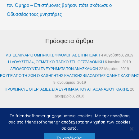
τον Όμηρο – Επιστήμονες βρήκαν πότε σκότωσε ο
Οδυσσέας τους μνηστήρες
Πρόσφατα άρθρα
ΛΒ΄ ΣEMINAPIO OMHPIKHΣ ΦIΛOΛOΓIAΣ ΣΤΗΝ ΙΘΑΚΗ
4 Αυγούστου, 2019
Η «ΟΔΥΣΣΕΙΑ», ΘΕΜΑΤΙΚΟ ΠΑΡΚΟ ΣΤΗ ΘΕΣΣΑΛΟΝΙΚΗ
6 Ιουνίου, 2019
ΑΞΙΟΛΟΓΟΥΝΤΑΙ ΤΑ ΕΥΡΗΜΑΤΑ ΤΩΝ ΑΝΑΣΚΑΦΩΝ
22 Μαρτίου, 2019
ΕΦΥΓΕ ΑΠΟ ΤΗ ΖΩΗ Ο ΚΑΘΗΓΗΤΗΣ ΚΛΑΣΙΚΗΣ ΦΙΛΟΛΟΓΙΑΣ ΦΑΝΗΣ ΚΑΚΡΙΔΗΣ
9 Ιανουαρίου, 2019
ΠΡΟΧΩΡΑΝΕ ΟΙ ΕΡΓΑΣΙΕΣ ΣΤΑ ΕΥΡΗΜΑΤΑ ΤΟΥ ΑΓ. ΑΘΑΝΑΣΙΟΥ ΙΘΑΚΗΣ
26
Δεκεμβρίου, 2018
To friendsofhomer.gr χρησιμοποιεί cookies. Με την πρόσβαση
σας στο friendsofhomer.gr αποδέχεστε την χρήση των cookies
Copyright © 2026 Σύλλογος Φιλομήρων Ιθάκης | Powered by
Θέμα
σε αυτό.
Astra για το WordPress
Το κατάλαβα.