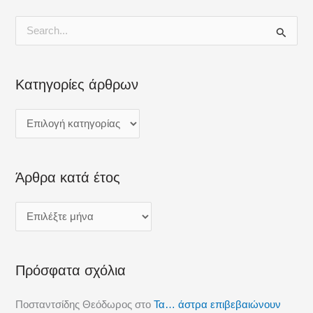
k
ε
Α
ν
α
Κατηγορίες άρθρων
ζ
ή
τ
η
Άρθρα κατά έτος
σ
η
γ
ι
α
Πρόσφατα σχόλια
:
Ποσταντσίδης Θεόδωρος
στο
Τα… άστρα επιβεβαιώνουν