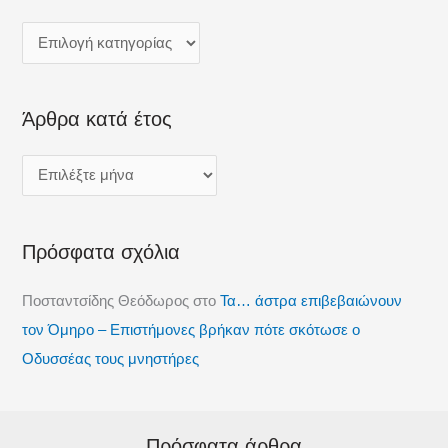
ζ
ή
τ
η
Άρθρα κατά έτος
σ
η
γ
ι
α
Πρόσφατα σχόλια
:
Ποσταντσίδης Θεόδωρος
στο
Τα… άστρα επιβεβαιώνουν
τον Όμηρο – Επιστήμονες βρήκαν πότε σκότωσε ο
Οδυσσέας τους μνηστήρες
Πρόσφατα άρθρα