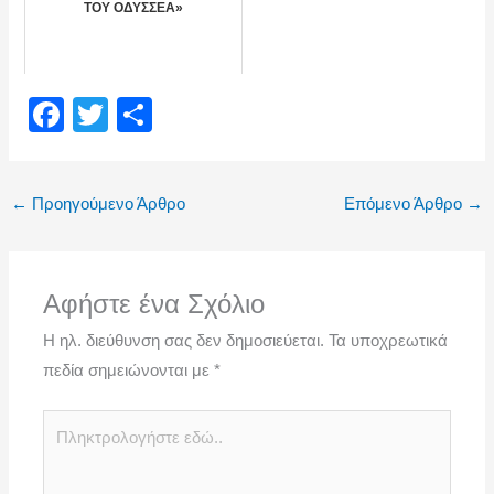
ΤΟΥ ΟΔΥΣΣΕΑ»
F
T
Μ
a
wi
οι
c
tt
ρ
←
Προηγούμενο Άρθρο
Επόμενο Άρθρο
→
e
er
α
b
σ
o
τε
Αφήστε ένα Σχόλιο
o
ίτ
Η ηλ. διεύθυνση σας δεν δημοσιεύεται.
Τα υποχρεωτικά
k
ε
πεδία σημειώνονται με
*
Πληκτρολογήστε
εδώ..