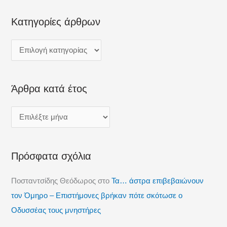
α
Κατηγορίες άρθρων
ζ
ή
τ
η
Άρθρα κατά έτος
σ
η
γ
ι
α
Πρόσφατα σχόλια
:
Ποσταντσίδης Θεόδωρος
στο
Τα… άστρα επιβεβαιώνουν
τον Όμηρο – Επιστήμονες βρήκαν πότε σκότωσε ο
Οδυσσέας τους μνηστήρες