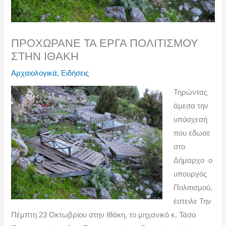
ν
ΠΡΟΧΩΡΑΝΕ ΤΑ ΕΡΓΑ ΠΟΛΙΤΙΣΜΟΥ
ΣΤΗΝ ΙΘΑΚΗ
Αρχαιολογικά
,
Ειδήσεις
Τηρώντας
άμεσα την
υπόσχεσή
που έδωσε
στο
Δήμαρχο ο
υπουργός
Πολιτισμού,
έστειλε Την
Πέμπτη 23 Οκτωβρίου στην Ιθάκη, το μηχανικό κ. Τάσο